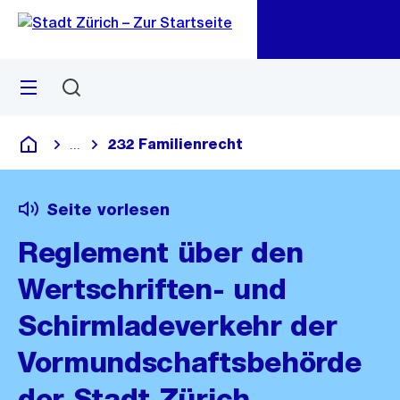
Zu
Zu
Sprunglink
Navigation
Menü
Suchen
M
öf
232 Familienrecht
...
Blende alle Breadcrumbs ein
Deutsch
Seite vorlesen
Reglement über den
Wertschriften- und
Schirmladeverkehr der
Vormundschaftsbehörde
der Stadt Zürich