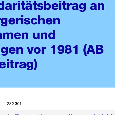
daritätsbeitrag an
rgerischen
hmen und
gen vor 1981 (AB
eitrag)
232.301