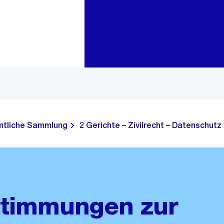
Zur Bereichsauswahl
Zum Inhalt
tliche Sammlung
2 Gerichte – Zivilrecht – Datenschutz
timmungen zur