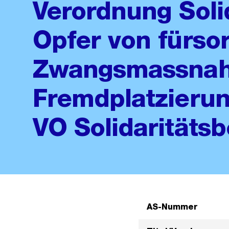
Verordnung Soli
Opfer von fürso
Zwangsmassna
Fremdplatzierun
VO Solidaritätsb
AS-Nummer