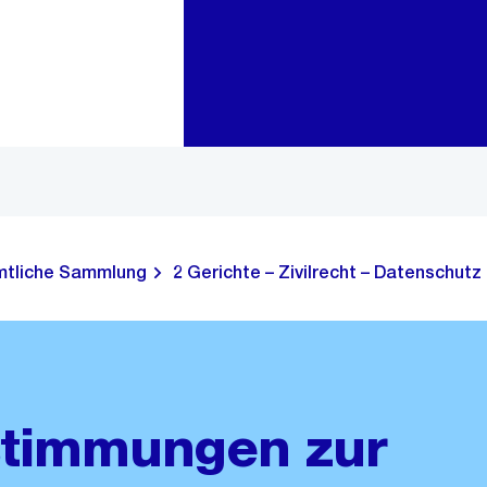
Zur Bereichsauswahl
Zum Inhalt
tliche Sammlung
2 Gerichte – Zivilrecht – Datenschutz
timmungen zur