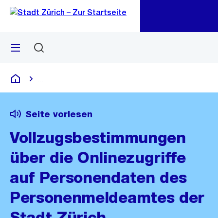
Zu
Zu
Sprunglink
Navigation
Menü
Suchen
M
öf
...
Blende alle Breadcrumbs ein
Deutsch
Seite vorlesen
Vollzugsbestimmungen
über die Onlinezugriffe
auf Personendaten des
Personenmeldeamtes der
Stadt Zürich