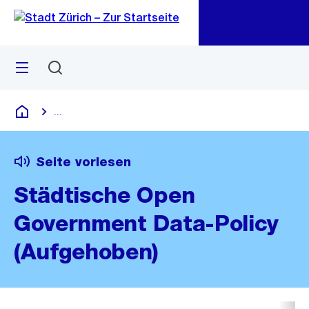
Zu
Zu
Sprunglink
Navigation
Menü
Suchen
M
öf
...
Blende alle Breadcrumbs ein
Deutsch
Seite vorlesen
Städtische Open
Government Data-Policy
(Aufgehoben)