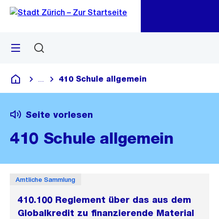
Zu
Zu
Sprunglink
Navigation
Menü
Suchen
M
öf
410 Schule allgemein
...
Blende alle Breadcrumbs ein
Deutsch
Seite vorlesen
410 Schule allgemein
Amtliche Sammlung
410.100 Reglement über das aus dem
Globalkredit zu finanzierende Material