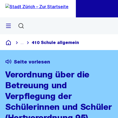
Zu
Zu
Sprunglink
Navigation
Menü
Suchen
M
öf
410 Schule allgemein
...
Blende alle Breadcrumbs ein
Deutsch
Seite vorlesen
Verordnung über die
Betreuung und
Verpflegung der
Schülerinnen und Schüler
(Hortverordnung 95)