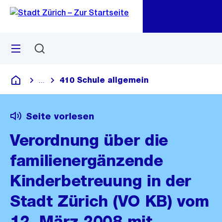
Zu
Zu
Sprunglink
Navigation
Menü
Suchen
M
öf
410 Schule allgemein
...
Blende alle Breadcrumbs ein
Deutsch
Seite vorlesen
Verordnung über die
familienergänzende
Kinderbetreuung in der
Stadt Zürich (VO KB) vom
12. März 2008 mit