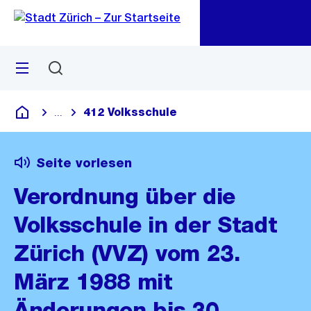
Zu
Zu
Sprunglink
Navigation
Menü
Suchen
M
öf
412 Volksschule
...
Blende alle Breadcrumbs ein
Deutsch
Seite vorlesen
Verordnung über die
Volksschule in der Stadt
Zürich (VVZ) vom 23.
März 1988 mit
Änderungen bis 30.