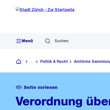
Sprunglink
Navigation
Menü
Suchen
Politik & Recht
Amtliche Sammlun
...
Blende alle Breadcrumbs ein
Deutsch
Seite vorlesen
Verordnung über