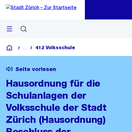
Zu
Zu
Sprunglink
Navigation
Menü
Suchen
M
öf
412 Volksschule
...
Blende alle Breadcrumbs ein
Deutsch
Seite vorlesen
Hausordnung für die
Schulanlagen der
Volksschule der Stadt
Zürich (Hausordnung)
Beschluss der