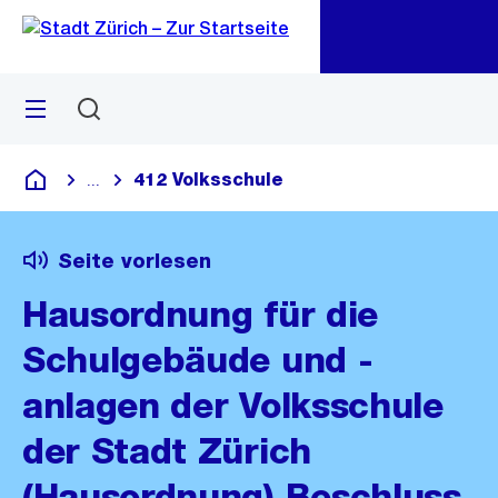
Zu
Zu
Sprunglink
Navigation
Menü
Suchen
M
öf
412 Volksschule
...
Blende alle Breadcrumbs ein
Deutsch
Seite vorlesen
Hausordnung für die
Schulgebäude und -
anlagen der Volksschule
der Stadt Zürich
(Hausordnung) Beschluss