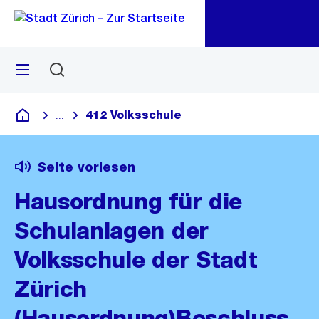
Zu
Zu
Sprunglink
Navigation
Menü
Suchen
M
öf
412 Volksschule
...
Blende alle Breadcrumbs ein
Deutsch
Seite vorlesen
Hausordnung für die
Schulanlagen der
Volksschule der Stadt
Zürich
(Hausordnung)Beschluss