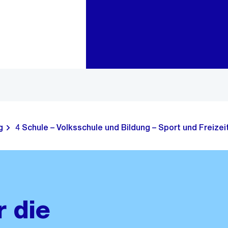
Zur Bereichsauswahl
Zum Inhalt
g
4 Schule – Volksschule und Bildung – Sport und Freizei
 die