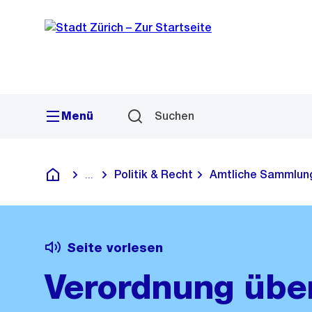
Sprunglink
Navigation
Menü
Suchen
Politik & Recht
Amtliche Sammlun
...
Blende alle Breadcrumbs ein
Deutsch
Seite vorlesen
Verordnung über