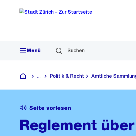
Sprunglink
Navigation
Menü
Suchen
Politik & Recht
Amtliche Sammlun
...
Blende alle Breadcrumbs ein
Deutsch
Seite vorlesen
Reglement über 