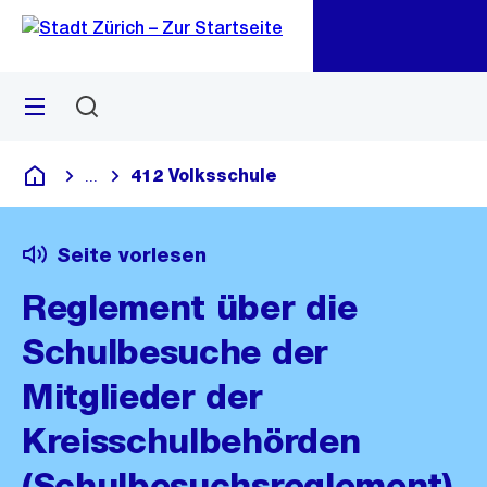
Zu
Zu
Sprunglink
Navigation
Menü
Suchen
M
öf
412 Volksschule
...
Blende alle Breadcrumbs ein
Deutsch
Seite vorlesen
Reglement über die
Schulbesuche der
Mitglieder der
Kreisschulbehörden
(Schulbesuchsreglement)