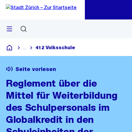
Zu
Zu
Sprunglink
Navigation
Menü
Suchen
M
öf
412 Volksschule
...
Blende alle Breadcrumbs ein
Deutsch
Seite vorlesen
Reglement über die
Mittel für Weiterbildung
des Schulpersonals im
Globalkredit in den
Schuleinheiten der