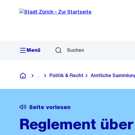
Sprunglink
Navigation
Menü
Suchen
Politik & Recht
Amtliche Sammlun
...
Blende alle Breadcrumbs ein
Deutsch
Seite vorlesen
Reglement über