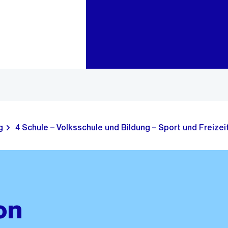
Zur Bereichsauswahl
Zum Inhalt
g
4 Schule – Volksschule und Bildung – Sport und Freizei
on