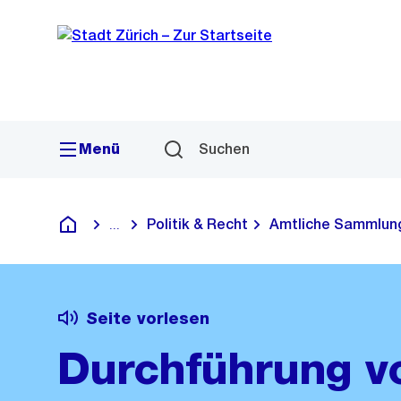
Sprunglink
Navigation
Menü
Suchen
Politik & Recht
Amtliche Sammlun
...
Blende alle Breadcrumbs ein
Deutsch
Seite vorlesen
Durchführung v