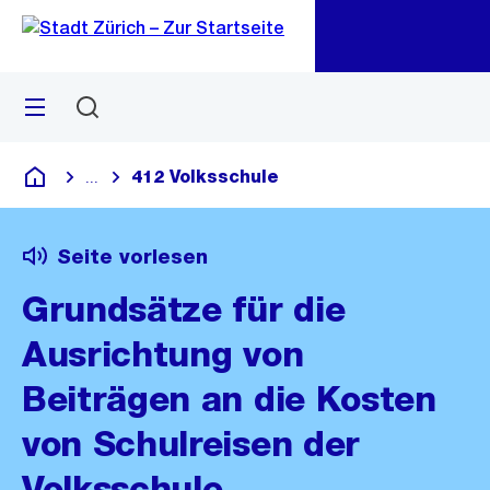
Zu
Zu
Sprunglink
Navigation
Menü
Suchen
M
öf
412 Volksschule
...
Blende alle Breadcrumbs ein
Deutsch
Seite vorlesen
Grundsätze für die
Ausrichtung von
Beiträgen an die Kosten
von Schulreisen der
Volksschule