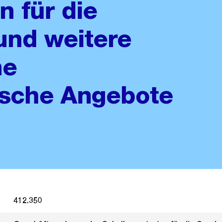
 für die
und weitere
he
sche Angebote
412.350