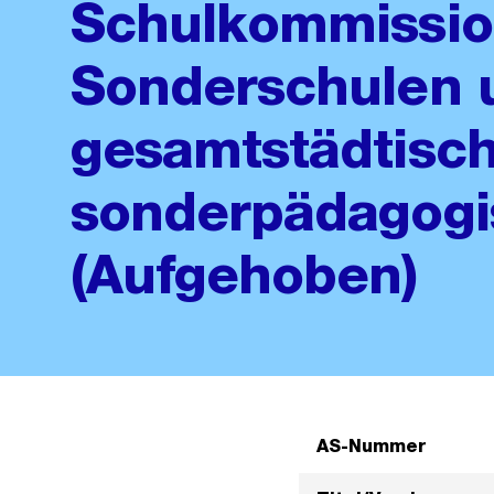
Schulkommission
Sonderschulen 
gesamtstädtisc
sonderpädagogi
(Aufgehoben)
AS-Nummer