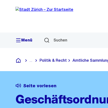
Sprunglink
Navigation
Menü
Suchen
Politik & Recht
Amtliche Sammlun
...
Blende alle Breadcrumbs ein
Deutsch
Seite vorlesen
Geschäftsordnu