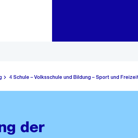
Zur Bereichsauswahl
Zum Inhalt
g
4 Schule – Volksschule und Bildung – Sport und Freizei
ng der