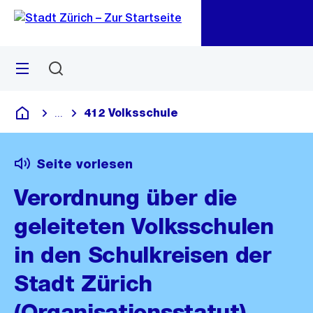
Zu
Zu
Sprunglink
Navigation
Menü
Suchen
M
öf
412 Volksschule
...
Blende alle Breadcrumbs ein
Deutsch
Seite vorlesen
Verordnung über die
geleiteten Volksschulen
in den Schulkreisen der
Stadt Zürich
(Organisationsstatut)