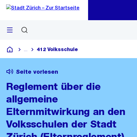
Zu
Zu
Sprunglink
Navigation
Menü
Suchen
M
öf
412 Volksschule
...
Blende alle Breadcrumbs ein
Deutsch
Seite vorlesen
Reglement über die
allgemeine
Elternmitwirkung an den
Volksschulen der Stadt
Zürich (Elternreglement)