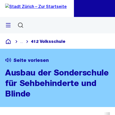
Zu
Zu
Sprunglink
Navigation
Menü
Suchen
M
öf
412 Volksschule
...
Blende alle Breadcrumbs ein
Deutsch
Seite vorlesen
Ausbau der Sonderschule
für Sehbehinderte und
Blinde