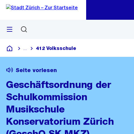
Zu
Zu
Sprunglink
Navigation
Menü
Suchen
M
öf
412 Volksschule
...
Blende alle Breadcrumbs ein
Deutsch
Seite vorlesen
Geschäftsordnung der
Schulkommission
Musikschule
Konservatorium Zürich
(GeschO SK MKZ)