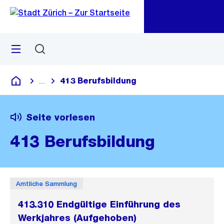
Zu
Zu
Sprunglink
Navigation
Menü
Suchen
M
öf
413 Berufsbildung
...
Blende alle Breadcrumbs ein
Deutsch
Seite vorlesen
413 Berufsbildung
Amtliche Sammlung
413.310 Endgültige Einführung des
Werkjahres (Aufgehoben)