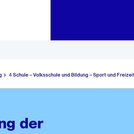
Zur Bereichsauswahl
Zum Inhalt
g
4 Schule – Volksschule und Bildung – Sport und Freizei
ng der