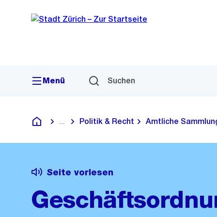
Sprunglink
Navigation
Menü
Suchen
Politik & Recht
Amtliche Sammlun
...
Blende alle Breadcrumbs ein
Deutsch
Seite vorlesen
Geschäftsordnu