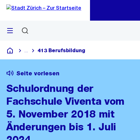
Zu
Zu
Sprunglink
Navigation
Menü
Suchen
M
öf
413 Berufsbildung
...
Blende alle Breadcrumbs ein
Deutsch
Seite vorlesen
Schulordnung der
Fachschule Viventa vom
5. November 2018 mit
Änderungen bis 1. Juli
2024