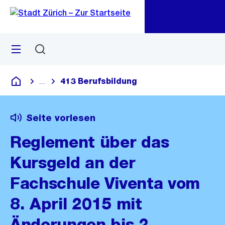
Zu
Zu
Sprunglink
Navigation
Menü
Suchen
M
öf
413 Berufsbildung
...
Blende alle Breadcrumbs ein
Deutsch
Seite vorlesen
Reglement über das
Kursgeld an der
Fachschule Viventa vom
8. April 2015 mit
Änderungen bis 2.