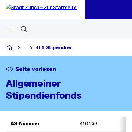
Zu
Zu
Sprunglink
Navigation
Menü
Suchen
M
öf
416 Stipendien
...
Blende alle Breadcrumbs ein
Deutsch
Seite vorlesen
Allgemeiner
Stipendienfonds
AS-Nummer
416.130