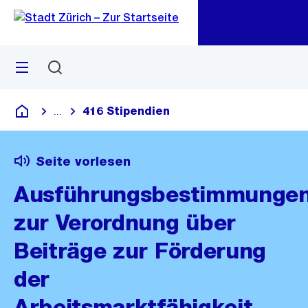
Zu
Zu
Sprunglink
Navigation
Menü
Suchen
M
öf
416 Stipendien
...
Blende alle Breadcrumbs ein
Deutsch
Seite vorlesen
Ausführungsbestimmunge
zur Verordnung über
Beiträge zur Förderung
der
Arbeitsmarktfähigkeit