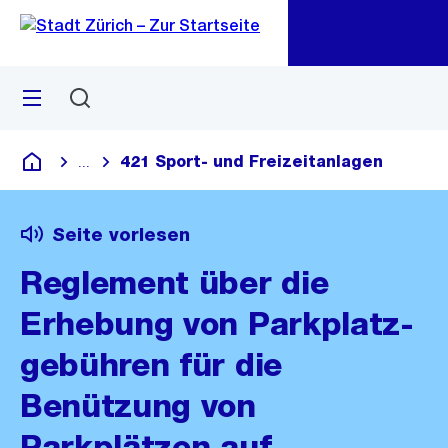
Zu
Zu
Sprunglink
Navigation
Menü
Suchen
M
öf
421 Sport- und Freizeitanlagen
...
Blende alle Breadcrumbs ein
Deutsch
Seite vorlesen
Reglement über die
Erhebung von Parkplatz-
gebühren für die
Benützung von
Parkplätzen auf