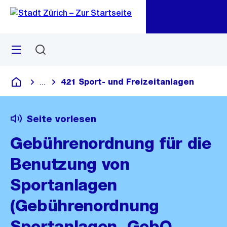
Zu
Zu
Sprunglink
Navigation
Menü
Suchen
M
öf
421 Sport- und Freizeitanlagen
...
Blende alle Breadcrumbs ein
Deutsch
Seite vorlesen
Gebührenordnung für die
Benutzung von
Sportanlagen
(Gebührenordnung
Sportanlagen, GebO