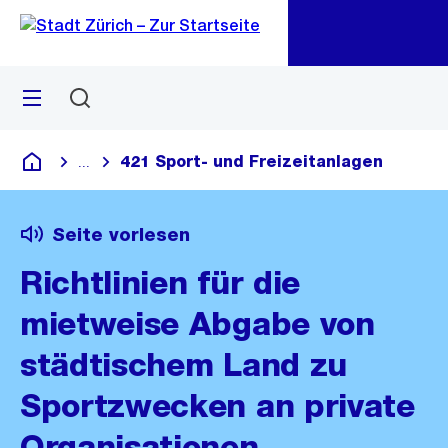
Zu
Zu
Sprunglink
Navigation
Menü
Suchen
M
öf
421 Sport- und Freizeitanlagen
...
Blende alle Breadcrumbs ein
Deutsch
Seite vorlesen
Richtlinien für die
mietweise Abgabe von
städtischem Land zu
Sportzwecken an private
Organisationen