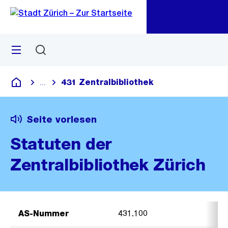
Zu
Zu
Sprunglink
Navigation
Menü
Suchen
M
öf
431 Zentralbibliothek
...
Blende alle Breadcrumbs ein
Deutsch
Seite vorlesen
Statuten der
Zentralbibliothek Zürich
AS-Nummer
431.100