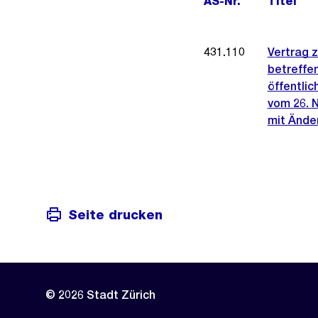
AS-Nr.
Titel
431.110
Vertrag 
betreffen
öffentlic
vom 26. 
mit Änder
Seite drucken
© 2026 Stadt Zürich