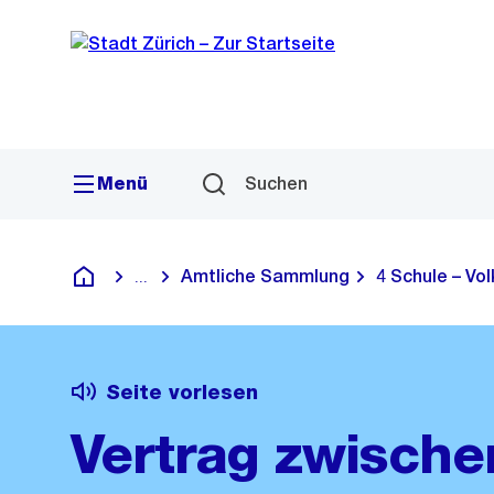
Sprunglink
Navigation
Menü
Suchen
Amtliche Sammlung
4 Schule – Vo
...
Blende alle Breadcrumbs ein
Deutsch
Seite vorlesen
Vertrag zwisch