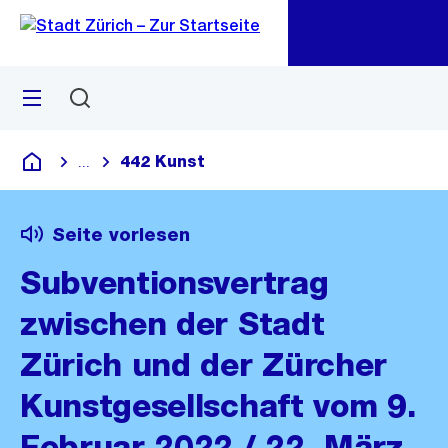
Zu
Zu
Sprunglink
Navigation
Menü
Suchen
M
öf
442 Kunst
...
Blende alle Breadcrumbs ein
Deutsch
Seite vorlesen
Subventionsvertrag
zwischen der Stadt
Zürich und der Zürcher
Kunstgesellschaft vom 9.
Februar 2022 / 22. März