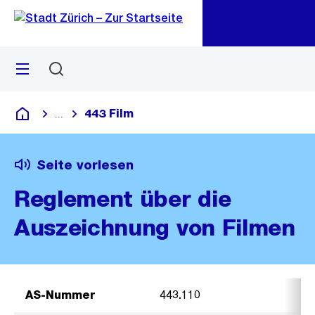
Zu
Zu
Sprunglink
Navigation
Menü
Suchen
M
öf
443 Film
...
Blende alle Breadcrumbs ein
Deutsch
Seite vorlesen
Reglement über die
Auszeichnung von Filmen
AS-Nummer
443.110