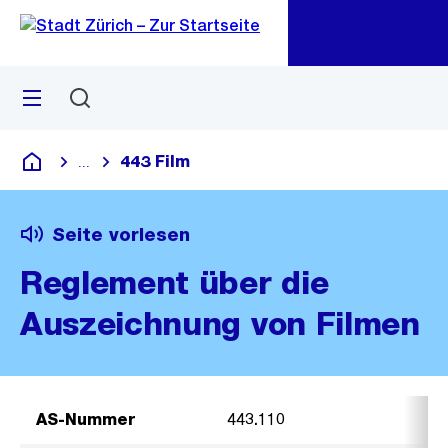
Zu
Zu
Sprunglink
Navigation
Menü
Suchen
M
öf
443 Film
...
Blende alle Breadcrumbs ein
Deutsch
Seite vorlesen
Reglement über die
Auszeichnung von Filmen
AS-Nummer
443.110