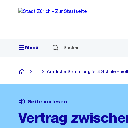
Sprunglink
Navigation
Menü
Suchen
Amtliche Sammlung
4 Schule – Vo
...
Blende alle Breadcrumbs ein
Deutsch
Seite vorlesen
Vertrag zwische