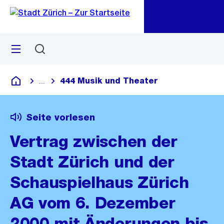
Zu
Zu
Sprunglink
Navigation
Menü
Suchen
M
öf
444 Musik und Theater
...
Blende alle Breadcrumbs ein
Deutsch
Seite vorlesen
Vertrag zwischen der
Stadt Zürich und der
Schauspielhaus Zürich
AG vom 6. Dezember
2000 mit Änderungen bis