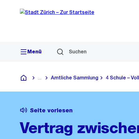
Sprunglink
Navigation
Menü
Suchen
Amtliche Sammlung
4 Schule – Vo
...
Blende alle Breadcrumbs ein
Deutsch
Seite vorlesen
Vertrag zwische