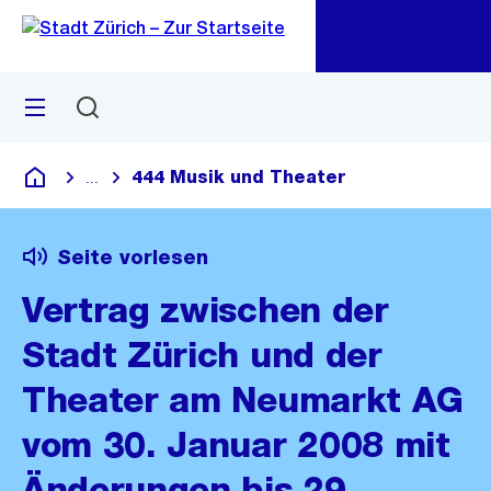
Zu
Zu
Sprunglink
Navigation
Menü
Suchen
M
öf
444 Musik und Theater
...
Blende alle Breadcrumbs ein
Deutsch
Seite vorlesen
Vertrag zwischen der
Stadt Zürich und der
Theater am Neumarkt AG
vom 30. Januar 2008 mit
Änderungen bis 29.