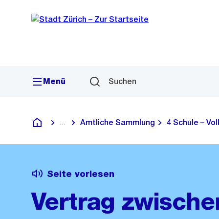
Sprunglink
Navigation
Menü
Suchen
Amtliche Sammlung
4 Schule – Vo
...
Blende alle Breadcrumbs ein
Deutsch
Seite vorlesen
Vertrag zwische