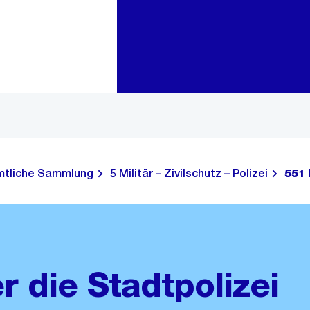
Zur Bereichsauswahl
Zum Inhalt
tliche Sammlung
5 Militär – Zivilschutz – Polizei
551 
r die Stadtpolizei