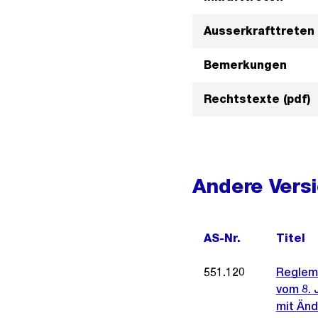
Ausserkrafttreten
Bemerkungen
Rechtstexte (pdf)
Andere Vers
AS-Nr.
Titel
551.120
Regleme
vom 8. 
mit Änd