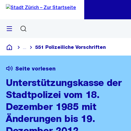
Zu
Zu
Sprunglink
Navigation
Menü
Suchen
M
öf
551 Polizeiliche Vorschriften
...
Blende alle Breadcrumbs ein
Deutsch
Seite vorlesen
Unterstützungskasse der
Stadtpolizei vom 18.
Dezember 1985 mit
Änderungen bis 19.
Dezember 2012