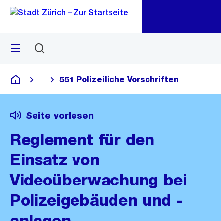
Zu
Zu
Sprunglink
Navigation
Menü
Suchen
M
öf
551 Polizeiliche Vorschriften
...
Blende alle Breadcrumbs ein
Deutsch
Seite vorlesen
Reglement für den
Einsatz von
Videoüberwachung bei
Polizeigebäuden und -
anlagen