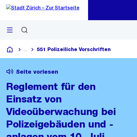
Zu
Zu
Sprunglink
Navigation
Menü
Suchen
M
öf
551 Polizeiliche Vorschriften
...
Blende alle Breadcrumbs ein
Deutsch
Seite vorlesen
Reglement für den
Einsatz von
Videoüberwachung bei
Polizeigebäuden und -
anlagen vom 10. Juli