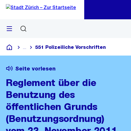
Zu
Zu
Sprunglink
Navigation
Menü
Suchen
M
öf
551 Polizeiliche Vorschriften
...
Blende alle Breadcrumbs ein
Deutsch
Seite vorlesen
Reglement über die
Benutzung des
öffentlichen Grunds
(Benutzungsordnung)
vom 23. November 2011