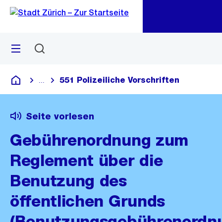
Zu
Zu
Sprunglink
Navigation
Menü
Suchen
M
öf
551 Polizeiliche Vorschriften
...
Blende alle Breadcrumbs ein
Deutsch
Seite vorlesen
Gebührenordnung zum
Reglement über die
Benutzung des
öffentlichen Grunds
(Benutzungsgebührenordn