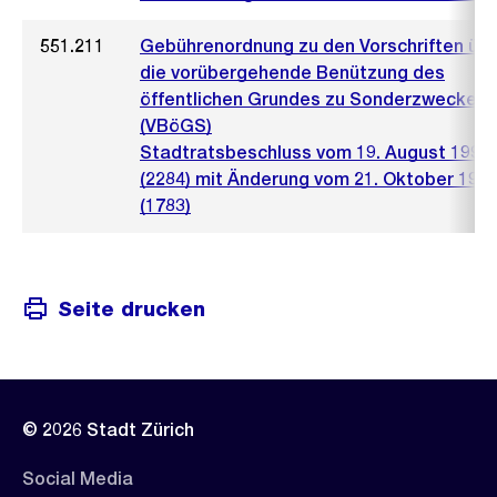
551.211
Gebührenordnung zu den Vorschriften üb
die vorübergehende Benützung des
öffentlichen Grundes zu Sonderzwecken
(VBöGS)
Stadtratsbeschluss vom 19. August 1992
(2284) mit Änderung vom 21. Oktober 199
(1783)
Seite drucken
© 2026 Stadt Zürich
Social Media